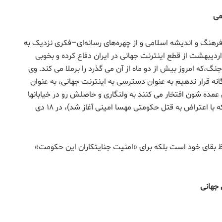
می
نگ و اندیشه اسلامی و از چهره‌های رسانه‌ای–فکری نزدیک به
یان موسوم به «جبهه انقلاب»، در شبکه ۴ به تاریخ ۶ اردیبهشت از قطع اینترنت جهانی در ایران دفاع کرده و بخوبی
گ،که امروز بیش از دو ماه از آن می گذرد را برملا می کند. وی
انه قرار ندهیم به عنوان دسترسی به اینترنت جهانی، به عنوان
مده شون افتخار می کنند به ولنگاری و حاصلش رو در خیابانها
دیدیم در ۱۴۰۱ دیدیم (اعتراضات سراسری در سال ۱۴۰۱ که با اعتراض به قتل حکومتی مهسا امینی آغاز شد)، در ۱۸ دی
 حفظ بقای خود است بلکه برای «امنیت جنایتکاران این حکومت»