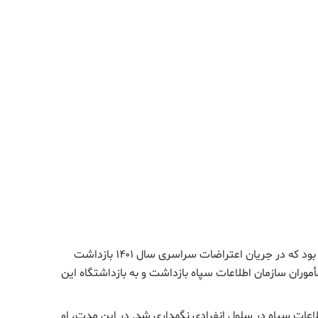
محراب عبدالله‌زاده متولد ۲۴ اسفند ۱۳۷۶ در ارومیه بود که در جریان اعتراضات سراسری سال ۱۴۰۱ بازداشت
محل کار خود توسط مأموران سازمان اطلاعات سپاه بازداشت و به بازداشتگاه این
۳ روز در بازداشتگاه اطلاعات سپاه در سلول انفرادی نگهداری شد. در این مدت، او