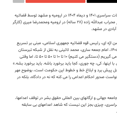
دیروز ( ۱۳ اردیبهشت ۱۴۰۵) ۴ معترض بازداشتی اعتراضات سراسری ۱۴۰۱ و دیماه ۱۴۰۴ در ارومیه و مشهد توسط قضائیه
جمهوری اسلامی به دار آویخته شدند. این ۴ تن عبارتند از محراب عبدالله زاده (۲۸ ساله) در ارومیه ومحمدرضا میری (کارگر
سن اژه ای، رئیس قوه قضائیه جمهوری اسلامی، مبنی بر تسریع
صدور احکام و اجرای احکام اعدام، در روز ۱۱ اردیبهشت ۱۴۰۵، امام جمعه ساری، محمد لائینی به نقل از شبکه تبرستان
گفته است: « اگر دستگاه های قضایی خوب نزنن. داریم می گیریم (دستگیر می کنیم) ۱۰ تا ۱۰ تا ۵۰ تا ۵۰ تا، اما وقتی
 اینها، کی، چه جوری،‌ کجا باید برخورد باشه. باید برخورد بشه.»
حل پیش برد و ابلاغ خط و خطوط این حکومت است، بوضوح مهر
خواست صدور احکام اعدامی را می کنه که نه در دادگاه، بلکه در
امعه جهانی و ارگانهای بین المللی حقوق بشر در توقف اعدامها،
سراسری، چیزی بجز این نیست که شاهد اعدامهای بی سابقه