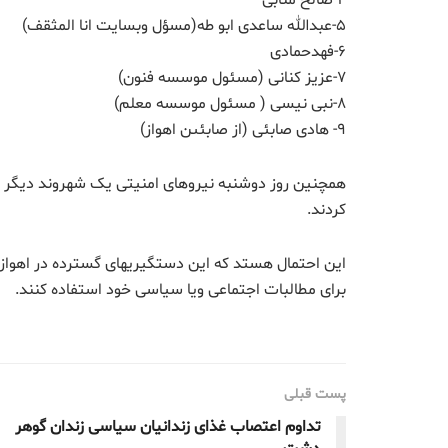
۵-عبدالله ساعدى ابو طه(مسؤل وبسایت انا المثقف)
۶-فهدحمادی
٧-عزیز کنانی (مسئول موسسه فنون)
٨-نبی نیسی ( مسئول موسسه معلم)
٩- هادى صابئى (از صابئىن اهواز)
همچنین روز دوشنبه نیروهای امنیتی یک شهروند دیگر اهو
کردند.
اين احتمال هستد كه این دستگیریهای گسترده در اهواز 
برای مطالبات اجتماعی ویا سیاسی خود استفاده کنند.
پست قبلی
تداوم اعتصاب غذای زندانیان سیاسی زندان گوهر