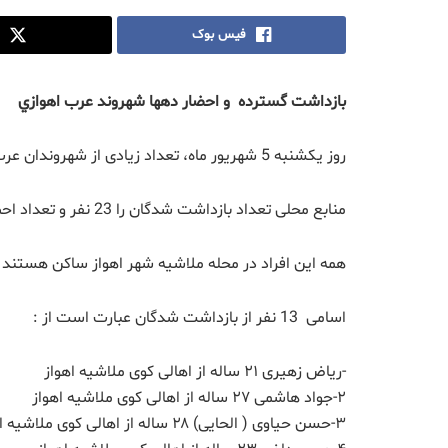
فیس بوک
بازداشت گسترده و احضار دهها شهروند عرب اهوازي
روز یکشنبه 5 شهریور ماه، تعداد زیادی از شهروندان عرب توسط نیروهای امنیتی استان اهواز دستگیرو یا احضارشدند.
منابع محلی تعداد بازداشت شدگان را 23 نفر و تعداد احضارکنندگاه را 9 تن تخمین زده اند.
همه این افراد در محله ملاشیه شهر اهواز ساکن هستند 
اسامی 13 نفر از بازداشت شدگان عبارت است از :
-ریاض زهیری ۲۱ ساله از اهالی کوى ملاشیه اهواز
۲-جواد هاشمی ۲۷ ساله از اهالی کوى ملاشیه اهواز
۳-حسن حیاوی ( الحایی) ۲۸ ساله از اهالی کوى ملاشیه اهواز