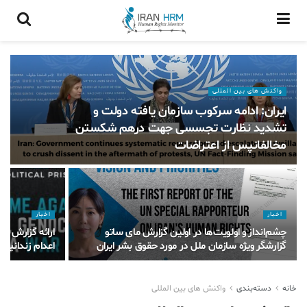
واکنش های بین المللی
ایران: ادامه سرکوب سازمان یافته دولت و
تشدید نظارت تجسسی جهت درهم شکستن
مخالفانپس از اعتراضات
اخبار
اخبار
چشم‌انداز و اولویت‌ها در اولین گزارش مای ساتو
گزارشگر ویژه سازمان ملل در مورد حقوق بشر ایران
اعدام زندانیان
خانه
دسته‌بندی
واکنش های بین المللی