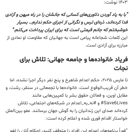
۱۴۰۳ نوشت:
“با به یاد آوردن دلاوری‌های کسانی که جانشان را در راه میهن و آزادی
فدا کرده‌اند، ذره‌ای ترس و نگرانی از اجرای حکم ندارم… بسیار
خوشبختم که جانم قیمتی است که برای ایران پرداخت می‌کنم.”
این کلمات شجاعانه پیامی است به جهانیان که مقاومت او نمادی از
مبارزه برای آزادی است.
فریاد خانواده‌ها و جامعه جهانی: تلاش برای
نجات
تا مارس ۲۰۲۵، حکم اعدام شاهرخ و پنج نفر دیگر اجرا نشده، اما
خطر آن قریب‌الوقوع است. خانواده‌ها با تجمعاتی در سنقر، رشت، و
مقابل اوین، و فعالان حقوق بشر با کمپین‌هایی مانند
Save6Lives# و #نه_به_اعدام در شبکه‌های اجتماعی، تلاش
کرده‌اند صدای این زندانیان را به گوش جهان برسانند. عفو بین‌الملل
خواستار اقدام فوری شده و اعلام کرده است:
“فوراً برنامه‌های اعدام این افراد را متوقف کنید، احکام آنان را لغو