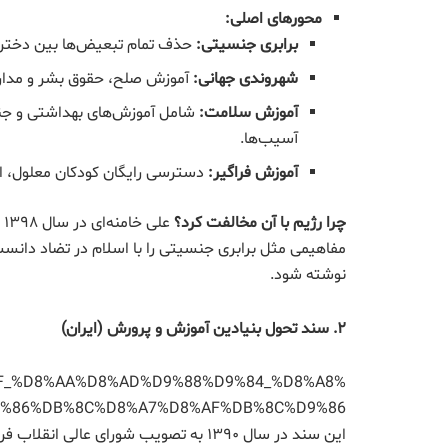
محورهای اصلی
:
برابری جنسیتی
:
حذف تمام تبعیض‌ها بین دخترا
شهروندی جهانی
:
آموزش صلح، حقوق بشر و مدارا ب
آموزش سلامت
:
شامل آموزش‌های بهداشتی و جنس
آسیب‌ها.
آموزش فراگیر
:
دسترسی رایگان کودکان معلول، اقل
چرا رژیم با آن مخالفت کرد؟
ع
مفاهیمی مثل برابری جنسیتی را با اسلام در تضاد دانست. 
نوشته شود.
۲
.
سند تحول بنیادین آموزش و پرورش (ایران)
D8%AF_%D8%AA%D8%AD%D9%88%D9%84_%D8%A8%
9%86%DB%8C%D8%A7%D8%AF%DB%8C%D9%86
این سند در سال ۱۳۹۰ به تصویب شورای ع