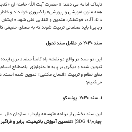
تابناک ادامه می دهد: « حضرت آیت الله خامنه ای «گنج
همه متون آموزشی و پرورشی» را ضروری خواندند و خاطرنش
دانا، آگاه، خوشفکر، متدین و انقلابی غنی شود.» ایشان
رجایی) باید معلمانی تربیت شوند که به معنای حقیقی کلم
سند ۲۰۳۰ در مقابل سند تحول
این دو سند در واقع دو نقشه راه کاملاً متضاد برای آی
تدوین شده و دیگری بر پایه «ایدئولوژی باصطلاح اسلامی-
بقای نظام و تربیت «انسان مکتبی» تدوین شده است. در 
می‌کنیم:
۱
.
سند
۲۰۳۰
یونسکو
چهارم/SDG 4)
«
تضمین آموزش باکیفیت، برابر و فراگیر 