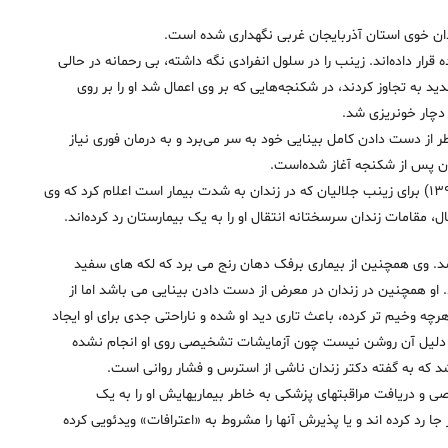
رار داده‌اند. زینب را در سلول انفرادی نگه داشته، بی رحمانه در حالی
ید به تجاوز كردند، در شکنجه‌هایی که بر وی اعمال شد او را بر روی
 دچار خونریزی شد.
یان در خطر از دست دادن کامل بینایی خود به سر می‌برد و به درمان فوری نیاز
یان پس از شکنجه آغاز شده‌است.
عفو بین‌الملل در فراخوان دیگری در ۲۵ اوت ۲۰۱۷ (۳ شهریور ۱۳۹۶) برای زینب جلالیان که در زندان به شدت بیمار است اعلام کرد که وی
، مقامات زندان سرسختانه انتقال او را به یک بیمارستان رد کرده‌اند.
د. وی همچنین از بیماری برفک دهان رنج می برد که لکه های سفید
 او همچنین در زندان در معرض از دست دادن بینایی می باشد اما از
ه وخیم تر کرده، باعث تاری دید او شده و ناراحتی جدی برای او ایجاد
دلیل آن روشن نیست چون آزمایشات تشخیصی روی او انجام نشده
د که به گفته دکتر زندان ناشی از استرس و فشار روانی است.
صصی و دریافت مراقبتهای پزشکی به خاطر بیماریهایش او را به یک
جا رد کرده اند و یا پذیرش آنها را مشروط به «اعترافات» ویدئویی کرده