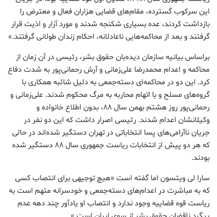
این سرکوب گسترده، مقام‌های قضایی هزاران فعال و معترض را
بازداشت کردند، عده‌ بسیاری شکنجه شدند و مورد آزار و اذیت قرار
گرفتند و بعد از محاکمه‌هایی ناعادلانه، احکام زندان طولانی گرفتند.»
براساس بیانیه سازمان دیده‌بان حقوق بشر، رئیسی در آن زمان از
محاکمه‌ و اعدام محمدرضا علی‌زمانی و آرش رحمانی‌پور به شدت دفاع
کرد. این دو در محاکمه‌ای دسته‌جمعی به دلیل شائبه‌ همکاری با
گروه‌های مسلح و با اتهام محاربه به مرگ محکوم شدند. علی‌زمانی و
رحمانی‌پور روز هشتم بهمن سال ۸۸، بدون اطلاع خانواده و
وکیلانشان اعدام شدند. رئیسی اصرار داشت که این دو نفر در
جریان ناآرامی‌های پسا انتخاباتی در تهران دستگیر شده‌اند در حالی
که هر دو پیش از انتخابات ریاست جمهوری سال ۸۸ دستگیر شده
‌بودند.
سارا لی ویتسون اما گفته است «هیچ توجیهی برای انتصاب کسی
که به مباشرت در اعدام‌های دسته‌جمعی و خودسرانه متهم است به
ریاست قوه‌ قضاییه وجود ندارد و انتصاب او یادآور چند دهه عدم
پیگرد ناقضان حقوق بشر از سوی ایران است.»