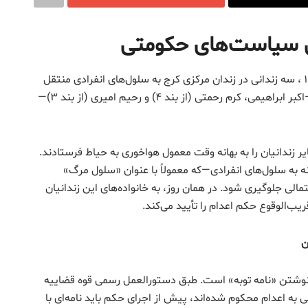
ن سیاست‌های حکومتی
در ادامه موج اعدام‌ها در ایران، روز یکشنبه ۴ خرداد ۱۴۰۴ ، سه زندانی در زندان مرکزی کرج به سلول‌های انفرادی منتقل
شدند تا حکم اعدام‌شان به‌زودی اجرا شود. این سه نفر—اکبر ابراهیمی، کرم رحمتی (از بند ۴) و رحیم امیری (از بند ۳)—
ر زندانیان را به بهانه وقت معمول هواخوری به حیاط فرستادند.
ه به سلول‌های انفرادی—که معمولاً با عنوان «سلول مرگ»
لی جلوگیری شود. در همان روز، به خانواده‌های این زندانیان
یب‌الوقوع حکم اعدام را تأیید می‌کند.
ن
 به نوشتن «نامه توبه» است. طبق دستورالعمل رسمی قوه قضاییه
ی به اعدام محکوم شده‌اند، پیش از اجرای حکم باید نامه‌ای با