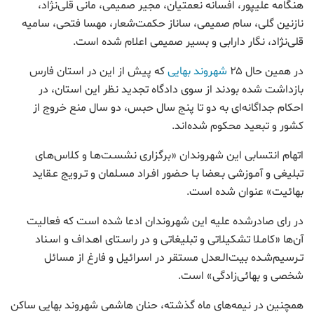
هنگامه علیپور، افسانه نعمتیان، مجیر صمیمی، مانی قلی‌نژاد،
نازنین گلی، سام صمیمی، ساناز حکمت‌شعار، مهسا فتحی، سامیه
‌قلی‌نژاد، نگار دارابی و بسیر صمیمی اعلام شده است.
در همین حال ۲۵
شهروند بهایی
که پیش از این در استان فارس
بازداشت شده بودند از سوی دادگاه تجدید نظر این استان، در
احکام جداگانه‌ای به دو تا پنج سال حبس، دو سال منع خروج از
کشور و تبعید محکوم شده‌اند.
اتهام انتسابی این شهروندان «برگزاری نشسـت‌هـا و کلاس‌هـای
تبلیغی و آمـوزشی بـعضا بـا حـضور افـراد مسـلمان و تـرویج عـقاید
بهائیت» عنوان شده است.
در رای صادرشده علیه این شهروندان ادعا شده است که فعالیت
آن‌ها «کامـلا تشکیلاتی و تبلیغاتی و در راسـتای اهـداف و اسـناد
تـرسیم‌شـده بیت‌الـعدل مستقر در اسرائیل و فارغ از مسائل
شخصی و بهائی‌زادگی» است.
همچنین در نیمه‌های ماه گذشته، حنان هاشمی شهروند بهایی ساکن