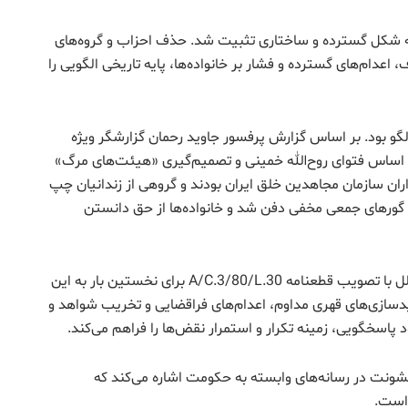
 1979، سرکوب سیاسی به شکل گسترده و ساختاری تثبیت شد. حذف احزاب و گروه‌های
اعدام‌های گسترده و فشار بر خانواده‌ها، پایه تاریخی الگویی را
ال 1988 نقطه مرکزی این الگو بود. بر اساس گزارش پرفسور جاوید رحمان گزارشگر ویژه
سیاسی و عقیدتی بر اساس فتوای روح‌الله خمینی و تصمیم‌گیری «هیئت‌های مرگ»
داران سازمان مجاهدین خلق ایران بودند و گروهی از زندانیان چپ
ر گورهای جمعی مخفی دفن شد و خانواده‌ها از حق دانستن
در 19 نوامبر 2025، کمیته سوم مجمع عمومی سازمان ملل با تصویب قطعنامه A/C.3/80/L.30 برای نخستین بار به این
امه نسبت به «ناپدیدسازی‌های قهری مداوم، اعدام‌های فراقضایی و تخریب شواهد و
 پاسخگویی، زمینه تکرار و استمرار نقض‌ها را فراهم می‌کند.
شونت در رسانه‌های وابسته به حکومت اشاره می‌کند که