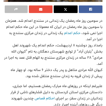
در سومین روز ماه رمضان یک زندانی در سنندج اعدام شد. همزمان
با سومین روز ماه رمضان در ایران کە معمولا در این ماه حکم اعدام
اجرا نمی شود،
حکم اعدام
یک زندانی در زندان مرکزی سنندج بە
اجرا در آمد.
بامداد روز دوشنبە ٨ اردیبهشت، حکم اعدام یک شهروند اهل
بخش ”بلبان آباد“ از توابع شهرستان دهگلان به نام ”کیوان اللە
مرادی“ ٢٨ سالە در زندان مرکزی سنندج بە اتهام قتل عمد به اجرا در
آمد.
کیوان الله مرادی متاهل و پدر یک دختر ۶ ساله بود. او چهار ماه
پیش از زندان قروه به زندان سنندج منتقل شده بود.
علیرغم اینکه در روزهای ماه مبارک رمضان هستیم، اما جباری،
دادستان مرکزی استان کردستان بە دلیل فشارهای ناشی از فرار
زندانیان در زندان سقز، بر اجرای
احکام قصاص
چندین شهروند
دیگر طی روزهای آینده اصرار دارد.