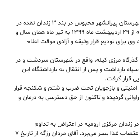
– محمد مرادی ۳۵ ساله، شهروند کرد اهل شهرستان پیرانشهر محبوس در بند ۳ زندان نقده در
اعتراض به تعلیق تاریخ دومین جلسه محاکمه از ۲۹ اردیبهشت ماه ۱۳۹۹ به تیر ماه همان سال و
وی برای تودیع قرار وثیقه و آزادی موقت اعلام
رادی در تاریخ ۲ اردیبهشت ۱۳۹۷، در گذرگاه مرزی کیله، واقع در شهرستان سردشت و در
پاه بازداشت و پس از انتقال به بازداشتگاه این
ی قرار گرفت.
 امنیتی و بازجویان تحت ضرب و شتم و شکنجه قرار
وانی گردیده و تاکنون از حق دسترسی به درمان و
ر زندان مرکزی ارومیه در اعتراض به تداوم
بازداشت و بلاتکلیفی خود در هفدهمین روز اعتصاب غذا بسر می‌برد. آقای مردان رزگه از تاریخ ۷