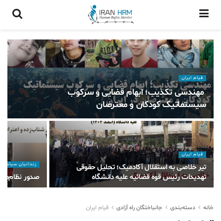
قیام ایران
مهندسی تکذیب؛ ابهام قضایی و سرکوب
سیستماتیک کودکان و معترضان
قیام ایران
زندانیان سیاسی
تیر خلاصی به استقلال آکادمیک؛ تحلیل حقوقی
تهدیدات رئیس قوه قضائیه علیه دانشگاه
صدور نظام‌مند
خانه
دسته‌بندی
جانباختگان راه آزادی
قیام ایران