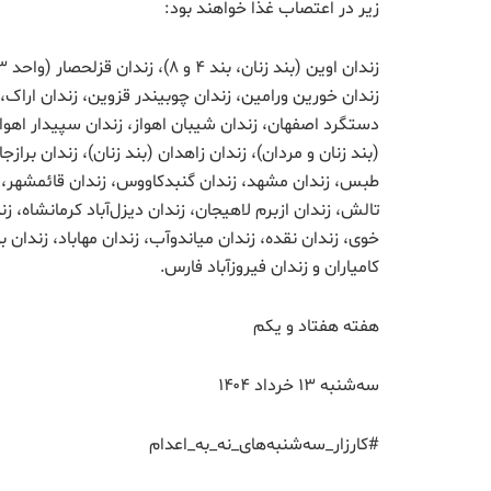
زیر در اعتصاب غذا خواهند بود:
زندان خورین ورامین، زندان چوبیندر قزوین، زندان اراک، ز
دستگرد اصفهان، زندان شیبان اهواز، زندان سپیدار اهواز (
(بند زنان و مردان)، زندان زاهدان (بند زنان)، زندان برازج
طبس، زندان مشهد، زندان گنبدکاووس، زندان قائمشهر، ز
تالش، زندان ازبرم لاهیجان، زندان دیزل‌آباد کرمانشاه، زن
خوی، زندان نقده، زندان میاندوآب، زندان مهاباد، زندان ب
کامیاران و زندان فیروزآباد فارس.
هفته هفتاد و یکم
سه‌شنبه ۱۳ خرداد ۱۴۰۴
#کارزار_سه‌شنبه‌های_نه_به_اعدام