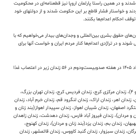
شدند و در همین راستا پارلمان اروپا نیز قطعنامه‌ای در محکومیت
د و خواستار فشار قاطع بر این حکومت شدند و از دولتهای خود
توقف احکام اعدام‌ها بکنند.
رگان‌های حقوق بشری بین‌المللی و وجدان‌های بیدار می‌خواهیم که با
 شوند و در تراژدی اعدام‌ها کنار مردم ایران و خواست آنها برای
اعضای کارزار “سه‌شنبه‌های نه به اعدام” سه‌شنبه ۵ خرداد ۱۴۰۵ در هفته صدوبیست‌ودوم در ۵۶ زندان زیر در اعتصاب غذا
زندان اوین(بند زنان و مردان)، زندان قزلحصار(واحد ۲و۳و ۴)، زندان مرکزی کرج، زندان فردیس کرج، زندان تهران بزرگ،
زندان اهر، زندان اراک، زندان لنگرود قم، زندان خرم آباد، زندان
گرد اصفهان، زندان شیبان اهواز، زندان سپیدار اهواز(بند زنان و
ان و مردان)، زندان فیروز آباد فارس، زندان دهدشت، زندان زاهدان
بهبهان، زندان بم، زندان یزد(بند زنان و مردان)، زندان کهنوج،
ان، زندان سبزوار، زندان گنبد کاووس، زندان قائمشهر، زندان