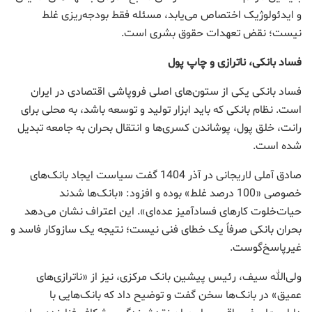
و ایدئولوژیک اختصاص می‌یابد، مسئله فقط بودجه‌ریزی غلط
نیست؛ نقض تعهدات حقوق بشری است.
فساد بانکی، ناترازی و چاپ پول
فساد بانکی یکی از ستون‌های اصلی فروپاشی اقتصادی در ایران
است. نظام بانکی که باید ابزار تولید و توسعه باشد، به محلی برای
رانت، خلق پول، پوشاندن کسری‌ها و انتقال بحران به جامعه تبدیل
شده است.
صادق آملی لاریجانی در آذر 1404 گفت سیاست ایجاد بانک‌های
خصوصی «100 درصد غلط» بوده و افزود: «بانک‌ها شدند
حیات‌خلوت کارهای فسادآمیز عده‌ای». این اعتراف نشان می‌دهد
بحران بانکی صرفاً یک خطای فنی نیست؛ نتیجه یک سازوکار فاسد و
غیرپاسخ‌گوست.
ولی‌الله سیف، رئیس پیشین بانک مرکزی، نیز از «ناترازی‌های
عمیق» در بانک‌ها سخن گفت و توضیح داد که بانک‌هایی با