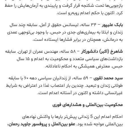
بازجویی‌ها تحت شکنجه قرار گرفت و پایبندی به آرمان‌هایش را حفظ
کرد. اکنون با حکم اعدام روبه‌رو است.
بابک علیپور
– ۳۴ ساله، لیسانس حقوق از آمل. سابقه چند سال
زندان و ابتلا به بیماری‌های جدی در حبس. با وجود بی‌توجهی عمدی
به درمانش، همچنان در برابر فشارها ایستاده است.
شاهرخ (اکبر) دانشورکار
– ۵۸ ساله، مهندس عمران از تهران. سابقه
بازداشت‌های سیاسی متعدد و محکومیت به اعدام و ۱۵ سال
حبس. معترض همیشگی به احکام ناعادلانه.
سید محمد تقوی
– ۵۹ ساله، از زندانیان سیاسی دهه ۶۰ با سابقه
طولانی زندان و تبعید. چندین بار اعتصاب غذا در اعتراض به شرایط
غیرانسانی داشته و اکنون در آستانه اعدام است.
محکومیت بین‌المللی و هشدارهای فوری
احکام اعدام این 5 زندانی پیش‌تر بارها با واکنش نهادهای
بین‌المللی مواجه شده بود.
عفو بین‌الملل
و
پروفسور جاوید رحمان
،